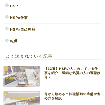
HSP
HSP×仕事
HSP×自己理解
転職
よく読まれている記事
1
【33選】HSPの人に向いている仕
事を紹介！繊細な気質の人の適職は
何？
2
何から始める？転職活動の準備や進
め方を解説