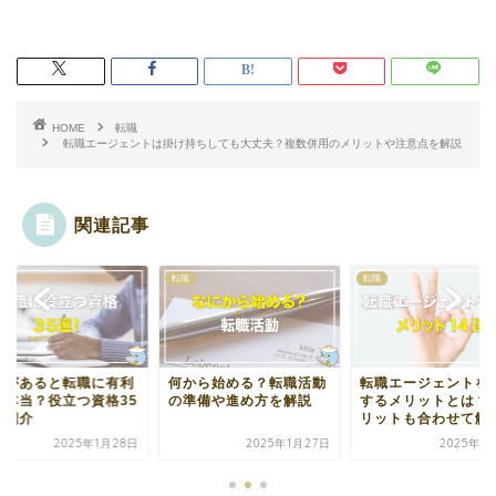
HOME
転職
転職エージェントは掛け持ちしても大丈夫？複数併用のメリットや注意点を解説
関連記事
転職
転職
転職
何から始める？転職活動
転職エージェントを活用
資格があると転職
の準備や進め方を解説
するメリットとは？デメ
って本当？役立つ
リットも合わせて解説
選を紹介
2025年1月27日
2025年1月31日
2025