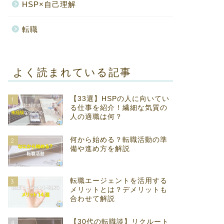
HSP×自己理解
転職
よく読まれている記事
【33選】HSPの人に向いてい
1
る仕事を紹介！繊細な気質の
人の適職は何？
何から始める？転職活動の準
2
備や進め方を解説
転職エージェントを活用する
3
メリットとは？デメリットも
合わせて解説
【30代の転職談】リクルート
4