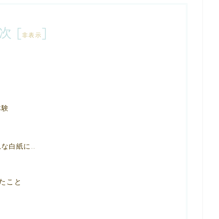
次
[
]
非表示
体験
な白紙に…
たこと