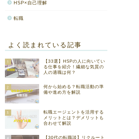
HSP×自己理解
転職
よく読まれている記事
【33選】HSPの人に向いてい
1
る仕事を紹介！繊細な気質の
人の適職は何？
何から始める？転職活動の準
2
備や進め方を解説
転職エージェントを活用する
3
メリットとは？デメリットも
合わせて解説
【30代の転職談】リクルート
4