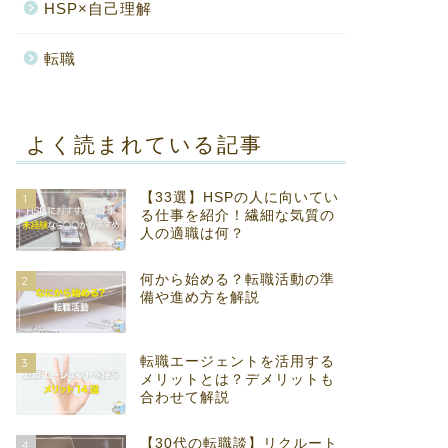
HSP×自己理解
転職
よく読まれている記事
【33選】HSPの人に向いてい
1
る仕事を紹介！繊細な気質の
人の適職は何？
何から始める？転職活動の準
2
備や進め方を解説
転職エージェントを活用する
3
メリットとは？デメリットも
合わせて解説
【30代の転職談】リクルート
4