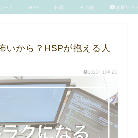
ホーム
HSP
転職
その他
お問い合
怖いから？HSPが抱える人
2025年10月2日